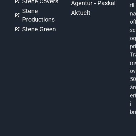
Stene Covers
Agentur - Paskal
til
Stene
Aktuelt
næ
Productions
of
Stene Green
se
og
pr
Tr
m
ov
50
år
er
i
br