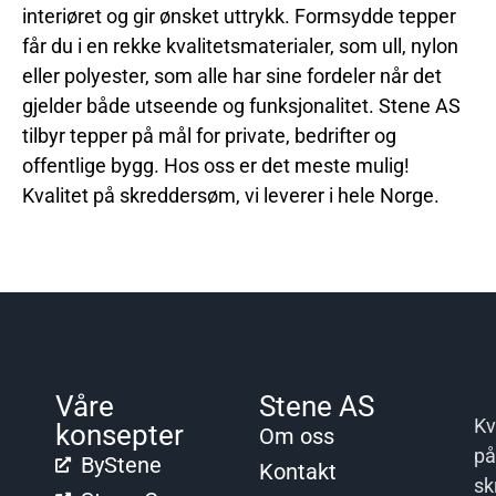
interiøret og gir ønsket uttrykk. Formsydde tepper
får du i en rekke kvalitetsmaterialer, som ull, nylon
eller polyester, som alle har sine fordeler når det
gjelder både utseende og funksjonalitet. Stene AS
tilbyr tepper på mål for private, bedrifter og
offentlige bygg. Hos oss er det meste mulig!
Kvalitet på skreddersøm, vi leverer i hele Norge.
Våre
Stene AS
Kv
konsepter
Om oss
på
ByStene
Kontakt
sk